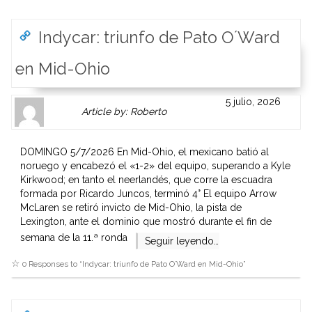
Indycar: triunfo de Pato O´Ward
en Mid-Ohio
Author
Authors
5 julio, 2026
Article by: Roberto
Gravatar
link
is
to
shown
author
DOMINGO 5/7/2026 En Mid-Ohio, el mexicano batió al
here.
website
noruego y encabezó el «1-2» del equipo, superando a Kyle
Clickable
or
Kirkwood; en tanto el neerlandés, que corre la escuadra
link
other
formada por Ricardo Juncos, terminó 4° El equipo Arrow
to
works.
McLaren se retiró invicto de Mid-Ohio, la pista de
Author
admin
Lexington, ante el dominio que mostró durante el fin de
page.
semana de la 11.ª ronda
Seguir leyendo…
0 Responses to “
Indycar: triunfo de Pato O´Ward en Mid-Ohio
”