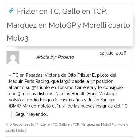
Frizler en TC, Gallo en TCP,
Marquez en MotoGP y Morelli cuarto
Moto3
Author
Authors
12 julio, 2026
Article by: Roberto
Gravatar
link
is
to
shown
author
– TC en Posadas: Victoria de Otto Fritzler El piloto del
here.
website
Maquin Parts Racing, que largó desde la 3ª posición,
Clickable
or
alcanzó su 3º triunfo en Turismo Carretera y lo consiguió
link
other
con 3 marcas distintas. Nicolás Bonelli (Ford Mustang)
to
works.
volvió al podio luego de casi 11 años y Julián Santero
Author
admin
(BMW M4) completó el “1-3” de las nuevas insignias del TC.
page.
Seguir leyendo…
0 Responses to “
Frizler en TC, Gallo en TCP, Marquez en MotoGP y Morelli
cuarto Moto3
”