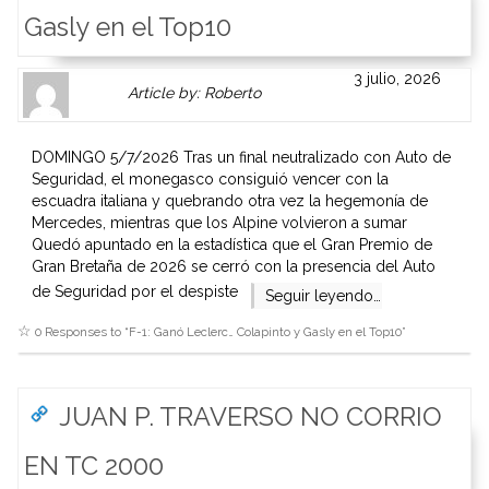
Gasly en el Top10
Author
Authors
3 julio, 2026
Article by: Roberto
Gravatar
link
is
to
shown
author
DOMINGO 5/7/2026 Tras un final neutralizado con Auto de
here.
website
Seguridad, el monegasco consiguió vencer con la
Clickable
or
escuadra italiana y quebrando otra vez la hegemonía de
link
other
Mercedes, mientras que los Alpine volvieron a sumar
to
works.
Quedó apuntado en la estadística que el Gran Premio de
Author
admin
Gran Bretaña de 2026 se cerró con la presencia del Auto
page.
de Seguridad por el despiste
Seguir leyendo…
0 Responses to “
F-1: Ganó Leclerc… Colapinto y Gasly en el Top10
”
JUAN P. TRAVERSO NO CORRIO
EN TC 2000