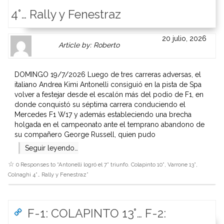
4°… Rally y Fenestraz
Author
Authors
20 julio, 2026
Article by: Roberto
Gravatar
link
is
to
shown
author
DOMINGO 19/7/2026 Luego de tres carreras adversas, el
here.
website
italiano Andrea Kimi Antonelli consiguió en la pista de Spa
Clickable
or
volver a festejar desde el escalón más del podio de F1, en
link
other
donde conquistó su séptima carrera conduciendo el
to
works.
Mercedes F1 W17 y además estableciendo una brecha
Author
admin
holgada en el campeonato ante el temprano abandono de
page.
su compañero George Russell, quien pudo
Seguir leyendo…
0 Responses to “
Antonelli logró el 7° triunfo. Colapinto 10°, Varrone 13°,
Colnaghi 4°… Rally y Fenestraz
”
F-1: COLAPINTO 13°… F-2: