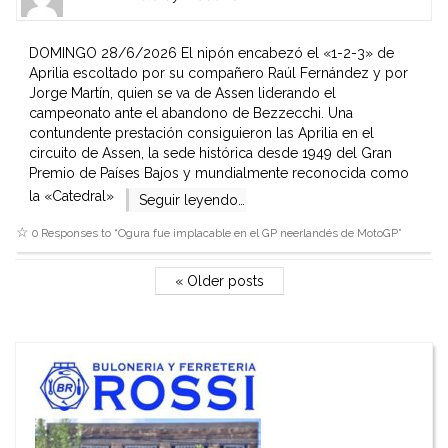
Gravatar
link
is
to
shown
author
DOMINGO 28/6/2026 El nipón encabezó el «1-2-3» de
here.
website
Aprilia escoltado por su compañero Raúl Fernández y por
Clickable
or
Jorge Martín, quien se va de Assen liderando el
link
other
campeonato ante el abandono de Bezzecchi. Una
to
works.
contundente prestación consiguieron las Aprilia en el
Author
admin
circuito de Assen, la sede histórica desde 1949 del Gran
page.
Premio de Países Bajos y mundialmente reconocida como
la «Catedral»
Seguir leyendo…
0 Responses to “
Ogura fue implacable en el GP neerlandés de MotoGP
”
« Older posts