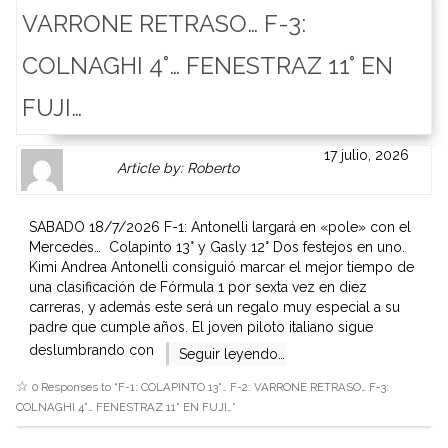
VARRONE RETRASO… F-3:
COLNAGHI 4°… FENESTRAZ 11° EN
FUJI…
Author
Authors
17 julio, 2026
Article by: Roberto
Gravatar
link
is
to
shown
author
SABADO 18/7/2026 F-1: Antonelli largará en «pole» con el
here.
website
Mercedes… Colapinto 13° y Gasly 12° Dos festejos en uno.
Clickable
or
Kimi Andrea Antonelli consiguió marcar el mejor tiempo de
link
other
una clasificación de Fórmula 1 por sexta vez en diez
to
works.
carreras, y además este será un regalo muy especial a su
Author
admin
padre que cumple años. El joven piloto italiano sigue
page.
deslumbrando con
Seguir leyendo…
0 Responses to “
F-1: COLAPINTO 13°… F-2: VARRONE RETRASO… F-3:
COLNAGHI 4°… FENESTRAZ 11° EN FUJI…
”