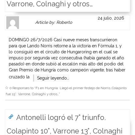
Varrone, Colnaghi y otros…
Author
Authors
24 julio, 2026
Article by: Roberto
Gravatar
link
is
to
shown
author
DOMINGO 26/7/2026 Casi nueve meses transcurrieron
here.
website
para que Lando Norris retorne a la victoria en Fórmula 1, y
Clickable
or
lo consiguió en el circuito de Hungaroring en el cual se
link
other
impuso por segunda vez consecutiva (había ganado el año
to
works.
pasado) en donde subió al escalón más alto del podio del
Author
admin
Gran Premio de Hungría como campeón vigente, tras haber
page.
cruzado la
Seguir leyendo…
0 Responses to “
F1 en Hungría: Llegó el primer festejo de Norris…Colapinto
fue 15°. Varrone, Colnaghi y otros…
”
Antonelli logró el 7° triunfo.
Colapinto 10°, Varrone 13°, Colnaghi