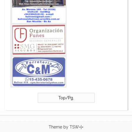
Top/Pg.
Theme by
TSW=|=