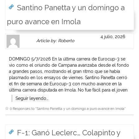
Santino Panetta y un domingo a
puro avance en Imola
Author
Authors
4 julio, 2026
Article by: Roberto
Gravatar
link
is
to
shown
author
DOMINGO 5/7/2026 En la última carrera de Eurocup-3 se
here.
website
vio como el oriundo de Campana avanzaba desde el fondo
Clickable
or
a grandes pasos, mostrando el gran ritmo que se había
link
other
plasmado en los ensayos de viernes. Santino Panetta cerró
to
works.
el fin de semana de Eurocup-3 con mucho avance en la
Author
admin
última carrera disputada en Imola. No fue fácil para el joven
page.
Seguir leyendo…
0 Responses to “
Santino Panetta y un domingo a puro avance en Imola
”
F-1: Ganó Leclerc… Colapinto y