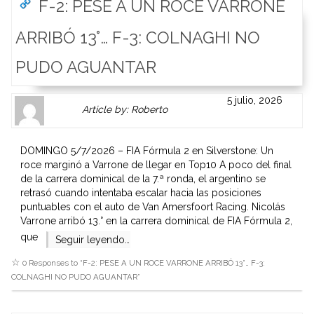
F-2: PESE A UN ROCE VARRONE
ARRIBÓ 13°… F-3: COLNAGHI NO
PUDO AGUANTAR
Author
Authors
5 julio, 2026
Article by: Roberto
Gravatar
link
is
to
shown
author
DOMINGO 5/7/2026 – FIA Fórmula 2 en Silverstone: Un
here.
website
roce marginó a Varrone de llegar en Top10 A poco del final
Clickable
or
de la carrera dominical de la 7.ª ronda, el argentino se
link
other
retrasó cuando intentaba escalar hacia las posiciones
to
works.
puntuables con el auto de Van Amersfoort Racing. Nicolás
Author
admin
Varrone arribó 13.° en la carrera dominical de FIA Fórmula 2,
page.
que
Seguir leyendo…
0 Responses to “
F-2: PESE A UN ROCE VARRONE ARRIBÓ 13°… F-3:
COLNAGHI NO PUDO AGUANTAR
”