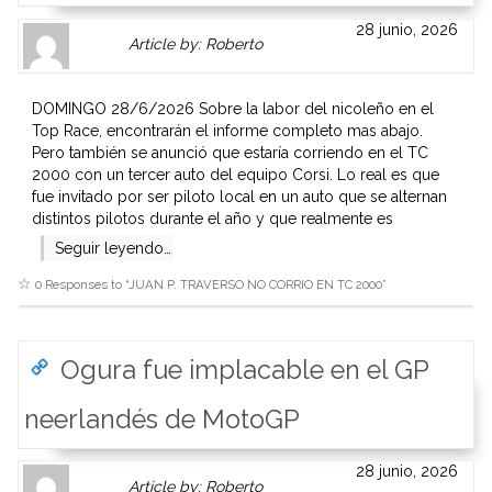
Author
Authors
28 junio, 2026
Article by: Roberto
Gravatar
link
is
to
shown
author
DOMINGO 28/6/2026 Sobre la labor del nicoleño en el
here.
website
Top Race, encontrarán el informe completo mas abajo.
Clickable
or
Pero también se anunció que estaría corriendo en el TC
link
other
2000 con un tercer auto del equipo Corsi. Lo real es que
to
works.
fue invitado por ser piloto local en un auto que se alternan
Author
admin
distintos pilotos durante el año y que realmente es
page.
Seguir leyendo…
0 Responses to “
JUAN P. TRAVERSO NO CORRIO EN TC 2000
”
Ogura fue implacable en el GP
neerlandés de MotoGP
Author
Authors
28 junio, 2026
Article by: Roberto